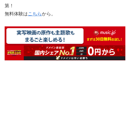
第！
無料体験は
こちら
から。