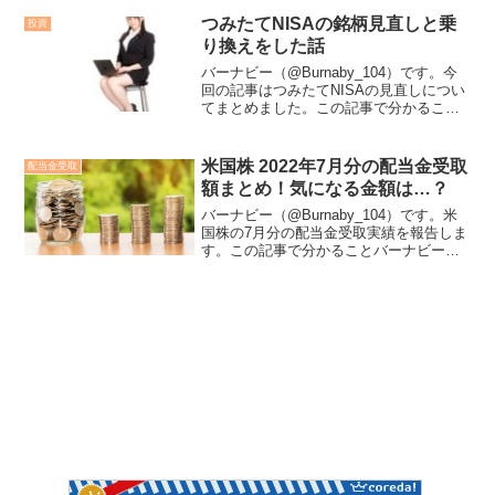
入し、配当金の再投資（配当金で株を買
い増し）で資産形成を目指しています。
つみたてNISAの銘柄見直しと乗
投資
投資対象は高配当...
り換えをした話
バーナビー（@Burnaby_104）です。今
回の記事はつみたてNISAの見直しについ
てまとめました。この記事で分かること
銘柄見直しに至った経緯見直しした内容
見直し後の状態銘柄の見直しに至った経
緯本来、つみたてNISAの銘柄は売却せず
米国株 2022年7月分の配当金受取
配当金受取
保有し...
額まとめ！気になる金額は…？
バーナビー（@Burnaby_104）です。米
国株の7月分の配当金受取実績を報告しま
す。この記事で分かることバーナビーの
米国株投資歴米国株投資による配当金受
取額（満額および手取り）各銘柄の利回
り実績と見込み年利米国株歴について僕
は2020年...