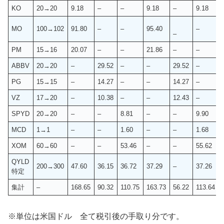
KO
20→20
9.18
–
–
9.18
–
9.18
MO
100→102
91.80
–
–
95.40
–
–
PM
15→16
20.07
–
–
21.86
–
–
ABBV
20→20
–
29.52
–
–
29.52
–
PG
15→15
–
14.27
–
–
14.27
–
VZ
17→20
–
10.38
–
–
12.43
–
SPYD
20→20
–
–
8.81
–
–
9.90
MCD
1→1
–
–
1.60
–
–
1.68
XOM
60→60
–
–
53.46
–
–
55.62
QYLD
200→300
47.60
36.15
36.72
37.29
–
37.26
特定
集計
–
168.65
90.32
110.75
163.73
56.22
113.64
※単位は米国ドル 全て税引後の手取り分です。