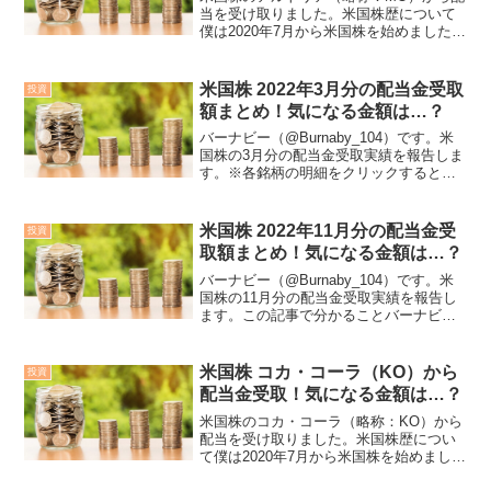
当を受け取りました。米国株歴について
僕は2020年7月から米国株を始めました。
最初に余裕資金で各銘柄10株前後購入
し、配当金の再投資（配当金で株を買い
増し）で資産形成を目指しています。投
米国株 2022年3月分の配当金受取
投資
資対象は高配当株...
額まとめ！気になる金額は…？
バーナビー（@Burnaby_104）です。米
国株の3月分の配当金受取実績を報告しま
す。※各銘柄の明細をクリックすると画
像が拡大表示されます。この記事で分か
ることバーナビーの米国株投資歴米国株
投資による配当金受取額（満額および手
米国株 2022年11月分の配当金受
投資
取り）各銘柄...
取額まとめ！気になる金額は…？
バーナビー（@Burnaby_104）です。米
国株の11月分の配当金受取実績を報告し
ます。この記事で分かることバーナビー
の米国株投資歴米国株投資による配当金
受取額（満額および手取り）各銘柄の利
回り実績と見込み年利米国株歴について
米国株 コカ・コーラ（KO）から
投資
僕は2020...
配当金受取！気になる金額は…？
米国株のコカ・コーラ（略称：KO）から
配当を受け取りました。米国株歴につい
て僕は2020年7月から米国株を始めまし
た。最初に余裕資金で各銘柄10株前後購