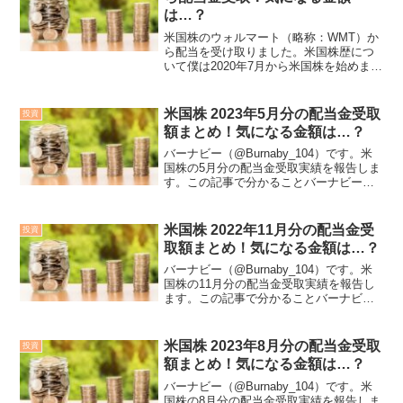
は…？
米国株のウォルマート（略称：WMT）か
ら配当を受け取りました。米国株歴につ
いて僕は2020年7月から米国株を始めまし
た。最初に余裕資金で各銘柄10株前後購
入し、配当金の再投資（配当金で株を買
い増し）で資産形成を目指しています。
米国株 2023年5月分の配当金受取
投資
投資対象は高配...
額まとめ！気になる金額は…？
バーナビー（@Burnaby_104）です。米
国株の5月分の配当金受取実績を報告しま
す。この記事で分かることバーナビーの
米国株投資歴米国株投資による配当金受
取額（満額および手取り）各銘柄の利回
り実績と見込み年利米国株歴について僕
米国株 2022年11月分の配当金受
投資
は2020年...
取額まとめ！気になる金額は…？
バーナビー（@Burnaby_104）です。米
国株の11月分の配当金受取実績を報告し
ます。この記事で分かることバーナビー
の米国株投資歴米国株投資による配当金
受取額（満額および手取り）各銘柄の利
回り実績と見込み年利米国株歴について
米国株 2023年8月分の配当金受取
投資
僕は2020...
額まとめ！気になる金額は…？
バーナビー（@Burnaby_104）です。米
国株の8月分の配当金受取実績を報告しま