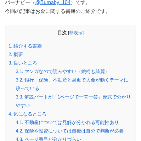
バーナビー（
@Burnaby_104
）です。
今回の記事はお金に関する書籍のご紹介です。
目次
[
非表示
]
1.
紹介する書籍
2.
概要
3.
良いところ
3.1.
マンガなので読みやすい（絵柄も綺麗）
3.2.
銀行、保険、不動産と身近で大金が動くテーマに
絞っている
3.3.
解説パートが「1ページで一問一答」形式で分かり
やすい
4.
気になるところ
4.1.
不動産については見解が分かれる可能性あり
4.2.
保険や投資については最後は自分で判断が必要
4.3.
ページ番号が分かりづらい