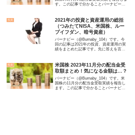
す。この記事で分かることバーナビーの
米国株投資歴米国株投資による配当金受
取額（満額および手取り）各銘柄の利回
り実績と見込み年利米国株歴について僕
2021年の投資と資産運用の総括
投資
は2020年...
（つみたてNISA、米国株、ルー
プイフダン、暗号資産）
バーナビー（@Burnaby_104）です。今
回の記事は2021年の投資、資産運用の実
績をまとめた記事です。先に答えを言い
ますと、ループイフダンでマイナス17万
円ほど含み損を発生させてしまいまし
た。それ以外の分野は（僕自身として
米国株 2023年11月分の配当金受
投資
は）上場の成...
取額まとめ！気になる金額は…？
バーナビー（@Burnaby_104）です。米
国株の11月分の配当金受取実績を報告し
ます。この記事で分かることバーナビー
の米国株投資歴米国株投資による配当金
受取額（満額および手取り）各銘柄の利
回り実績と見込み年利米国株歴について
僕は2020...