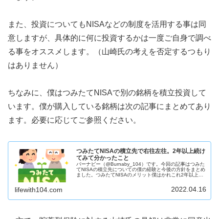
また、投資についてもNISAなどの制度を活用する事は同
意しますが、具体的に何に投資するかは一度ご自身で調べ
る事をオススメします。（山崎氏の考えを否定するつもり
はありません）
ちなみに、僕はつみたてNISAで別の銘柄を積立投資して
います。僕が購入している銘柄は次の記事にまとめてあり
ます。必要に応じてご参照ください。
つみたてNISAの積立先で右往左往。2年以上続け
てみて分かったこと
バーナビー（@Burnaby_104）です。今回の記事はつみた
てNISAの積立先についての僕の経験と今後の方針をまとめ
ました。つみたてNISAのメリット僕はかれこれ2年以上つ
みたてNISAを続けていますが、つみたてNISAを続ける理
由は次の...
2022.04.16
lifewith104.com