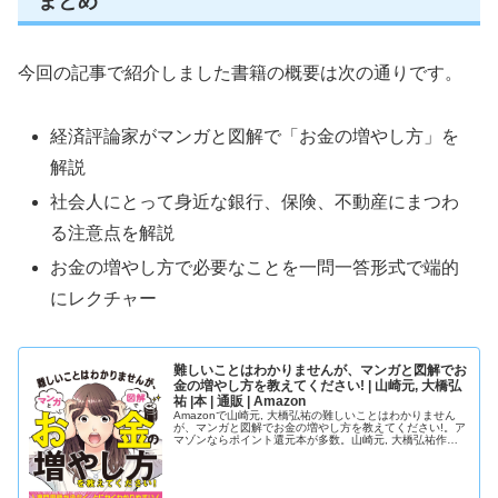
まとめ
今回の記事で紹介しました書籍の概要は次の通りです。
経済評論家がマンガと図解で「お金の増やし方」を
解説
社会人にとって身近な銀行、保険、不動産にまつわ
る注意点を解説
お金の増やし方で必要なことを一問一答形式で端的
にレクチャー
難しいことはわかりませんが、マンガと図解でお
金の増やし方を教えてください! | 山崎元, 大橋弘
祐 |本 | 通販 | Amazon
Amazonで山崎元, 大橋弘祐の難しいことはわかりません
が、マンガと図解でお金の増やし方を教えてください!。ア
マゾンならポイント還元本が多数。山崎元, 大橋弘祐作品
ほか、お急ぎ便対象商品は当日お届けも可能。また難しい
ことはわかりませんが、...